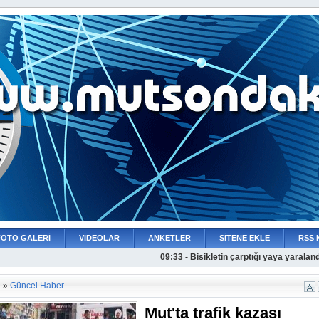
FOTO GALERİ
VİDEOLAR
ANKETLER
SİTENE EKLE
RSS 
09:33 - Bisikletin çarptığı yaya yaraland
09:44 - MUT ZEYKER 
a
»
Güncel Haber
Mut'ta trafik kazası