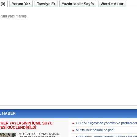
(0)
Yorum Yaz
Tavsiye Et
Yazdırılabilir Sayfa
Word'e Aktar
L HABER
YKER YAYLASININ İÇME SUYU
CHP Mut ilçesinde yönetim ve partililerden 
ESİ GÜÇLENDİRİLDİ
Mut'ta incir hasadı başladı
MUT ZEYKER YAYLASININ