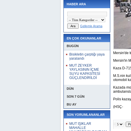
HABER ARA
Gelişmiş Arama
EN ÇOK OKUNANLAR
BUGÜN
Mersin'de t
Bisikletin çarptığı yaya
yaralandı
Mersin'in M
MUT ZEYKER
Kaza D-715 
YAYLASININ İÇME
SUYU KAPASİTESİ
M.S.nin kul
GÜÇLENDİRİLDİ
otomobil ka
Kazada mot
DÜN
ambulansla 
SON 7 GÜN
Polis kazay
BU AY
(HSÇ-
SON YORUMLANANLAR
MUT IŞIKLAR
MAHALLE