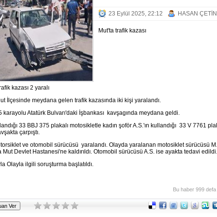
23 Eylül 2025, 22:12
HASAN ÇETİN
Mut'ta trafik kazası
rafik kazası 2 yaralı
ut İlçesinde meydana gelen trafik kazasında iki kişi yaralandı.
karayolu Atatürk Bulvarı'daki İşbankası
kavşagında meydana geldi.
landığı 33 BBJ 375 plakalı motosikletle kadın şoför A.S.'ın kullandığı
33 V 7761 pla
vşakta çarpıştı.
orsiklet ve otomobil sürücüsü
yaralandı. Olayda yaralanan motosiklet sürücüsü M
Mut Devlet Hastanesi'ne kaldırıldı. Otomobil sürücüsü A.S. ise ayakta tedavi edildi
la Olayla ilgili soruşturma başlatıldı.
Bu haber 999 defa