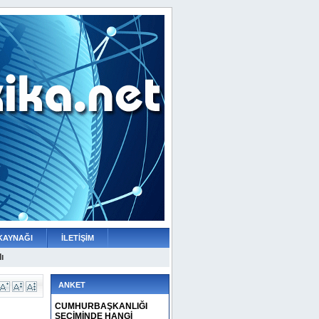
KAYNAĞI
İLETİŞİM
ı
YAYLASININ İÇME SUYU KAPASİTESİ
GÜÇLENDİRİLDİ
ANKET
CUMHURBAŞKANLIĞI
SEÇİMİNDE HANGİ