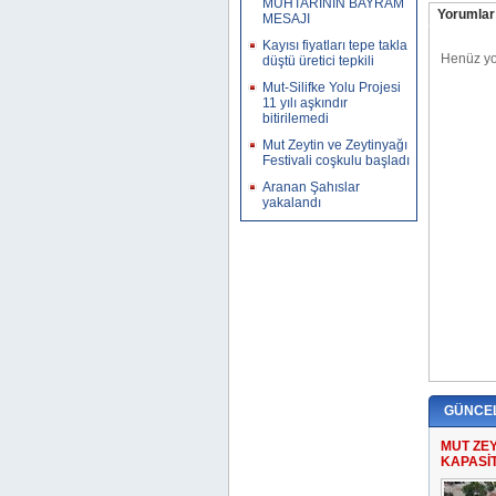
MUHTARININ BAYRAM
Yorumlar 
MESAJI
Kayısı fiyatları tepe takla
düştü üretici tepkili
Mut-Silifke Yolu Projesi
11 yılı aşkındır
bitirilemedi
Mut Zeytin ve Zeytinyağı
Festivali coşkulu başladı
Aranan Şahıslar
yakalandı
GÜNCE
MUT ZE
KAPASİT