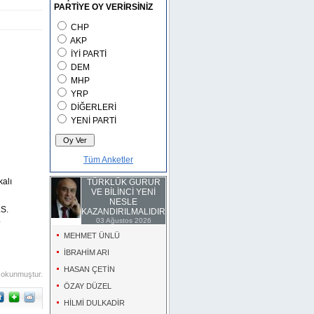
PARTİYE OY VERİRSİNİZ
CHP
AKP
İYİ PARTİ
DEM
MHP
YRP
DİĞERLERİ
YENİ PARTİ
Tüm Anketler
kalı
TÜRKLÜK GURUR
VE BİLİNCİ YENİ
NESLE
.S.
KAZANDIRILMALIDIR
.
03 Ağustos 2026
MEHMET ÜNLÜ
İBRAHİM ARI
HASAN ÇETİN
 okunmuştur.
ÖZAY DÜZEL
HİLMİ DULKADİR