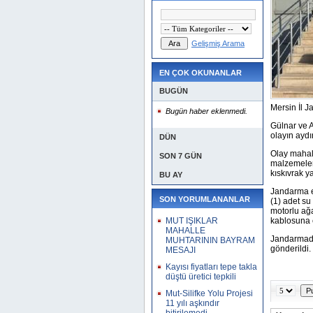
Gelişmiş Arama
EN ÇOK OKUNANLAR
BUGÜN
Mersin İl J
Bugün haber eklenmedi.
Gülnar ve A
olayın aydı
DÜN
Olay mahall
SON 7 GÜN
malzemeleri
kıskıvrak y
BU AY
Jandarma ek
SON YORUMLANANLAR
(1) adet su 
motorlu ağ
MUT IŞIKLAR
kablosuna 
MAHALLE
Jandarmada
MUHTARININ BAYRAM
gönderildi.
MESAJI
Kayısı fiyatları tepe takla
düştü üretici tepkili
Mut-Silifke Yolu Projesi
11 yılı aşkındır