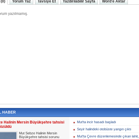
(0)
Yorum Yaz
Tavsiye Et
Yazdırılabilir Sayfa
Word'e Aktar
L HABER
e Halinin Mersin Büyükşehre tahsisi
Mut'ta incir hasadı başladı
özüldü
Seyir halindeki otobüste yangın çıktı
Mut Sebze Halinin Mersin
Mut'ta Çevre düzenlemesinde çıkan lahit, 
Büyükşehre tahsisi sorunu