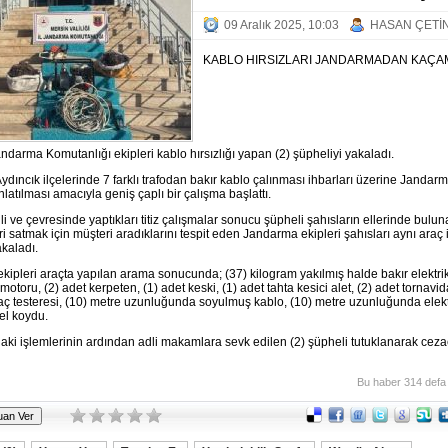
09 Aralık 2025, 10:03
HASAN ÇETİ
KABLO HIRSIZLARI JANDARMADAN KAÇA
andarma Komutanlığı ekipleri kablo hırsızlığı yapan (2) şüpheliyi yakaladı.
ydıncık ilçelerinde 7 farklı trafodan bakır kablo çalınması ihbarları üzerine Jandarm
nlatılması amacıyla geniş çaplı bir çalışma başlattı.
i ve çevresinde yaptıkları titiz çalışmalar sonucu şüpheli şahısların ellerinde bulu
 satmak için müşteri aradıklarını tespit eden Jandarma ekipleri şahısları aynı araç 
akaladı.
ipleri araçta yapılan arama sonucunda; (37) kilogram yakılmış halde bakır elektri
motoru, (2) adet kerpeten, (1) adet keski, (1) adet tahta kesici alet, (2) adet tornavid
aç testeresi, (10) metre uzunluğunda soyulmuş kablo, (10) metre uzunluğunda elekt
el koydu.
ki işlemlerinin ardından adli makamlara sevk edilen (2) şüpheli tutuklanarak cez
Bu haber 314 defa