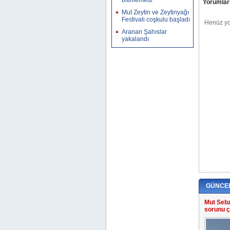
bitirilemedi
Yorumlar 
Mut Zeytin ve Zeytinyağı
Festivali coşkulu başladı
Aranan Şahıslar
yakalandı
GÜNCE
Mut Sebz
sorunu ç