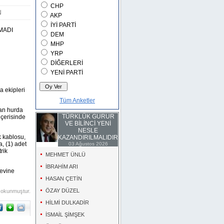
CHP
N
AKP
İYİ PARTİ
MADI
DEM
MHP
YRP
DİĞERLERİ
YENİ PARTİ
a ekipleri
Tüm Anketler
nan hurda
TÜRKLÜK GURUR
içerisinde
VE BİLİNCİ YENİ
NESLE
k kablosu,
KAZANDIRILMALIDIR
a, (1) adet
03 Ağustos 2026
rik
MEHMET ÜNLÜ
İBRAHİM ARI
aevine
HASAN ÇETİN
ÖZAY DÜZEL
 okunmuştur.
HİLMİ DULKADİR
İSMAİL ŞİMŞEK