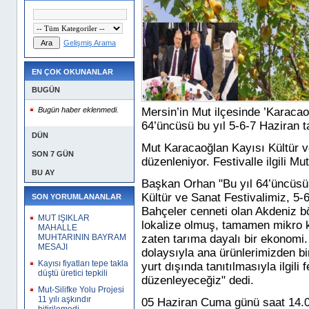
Gelişmiş Arama
EN ÇOK OKUNANLAR
BUGÜN
Bugün haber eklenmedi.
Mersin’in Mut ilçesinde ’Karacao
64’üncüsü bu yıl 5-6-7 Haziran t
DÜN
Mut Karacaoğlan Kayısı Kültür v
SON 7 GÜN
düzenleniyor. Festivalle ilgili M
BU AY
Başkan Orhan "Bu yıl 64’üncüsü
Kültür ve Sanat Festivalimiz, 5-
SON YORUMLANANLAR
Bahçeler cenneti olan Akdeniz b
MUT IŞIKLAR
lokalize olmuş, tamamen mikro k
MAHALLE
MUHTARININ BAYRAM
zaten tarıma dayalı bir ekonomi.
MESAJI
dolaysıyla ana ürünlerimizden bi
Kayısı fiyatları tepe takla
yurt dışında tanıtılmasıyla ilgili
düştü üretici tepkili
düzenleyeceğiz" dedi.
Mut-Silifke Yolu Projesi
11 yılı aşkındır
05 Haziran Cuma günü saat 14.00’