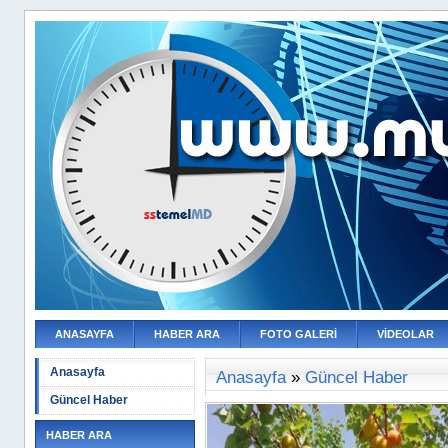
ANASAYFA
HABER ARA
FOTO GALERİ
VİDEOLAR
Anasayfa
Anasayfa
»
Güncel Haber
Güncel Haber
HABER ARA