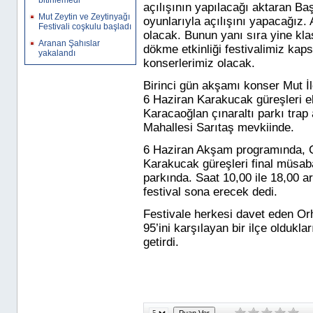
bitirilemedi
açılışının yapılacağı aktaran Ba
Mut Zeytin ve Zeytinyağı
oyunlarıyla açılışını yapacağız.
Festivali coşkulu başladı
olacak. Bunun yanı sıra yine kl
Aranan Şahıslar
dökme etkinliği festivalimiz kap
yakalandı
konserlerimiz olacak.
Birinci gün akşamı konser Mut 
6 Haziran Karakucak güreşleri 
Karacaoğlan çınaraltı parkı trap
Mahallesi Sarıtaş mevkiinde.
6 Haziran Akşam programında, C
Karakucak güreşleri final müsab
parkında. Saat 10,00 ile 18,00 a
festival sona erecek dedi.
Festivale herkesi davet eden Orh
95’ini karşılayan bir ilçe oldukla
getirdi.