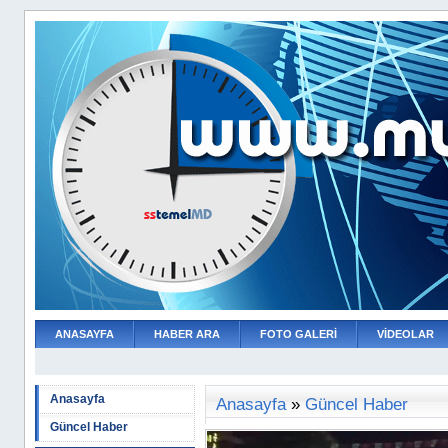
ANASAYFA
HABER ARA
FOTO GALERİ
VİDEOLAR
Anasayfa
Anasayfa
»
Güncel Haber
Güncel Haber