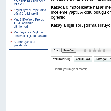
MUHTARININ BAYRAM
MESAJI
Kazada 8 motosiklette hasar meyd
Kayısı fiyatları tepe takla
inceleme yaptı. Alkollü olduğu ö
düştü üretici tepkili
öğrenildi.
Mut-Silifke Yolu Projesi
11 yılı aşkındır
Kazayla ilgili soruşturma sürüyor
bitirilemedi
Mut Zeytin ve Zeytinyağı
Festivali coşkulu başladı
Aranan Şahıslar
yakalandı
Yorumlar (0)
Yorum Yaz
Tavsiye Et