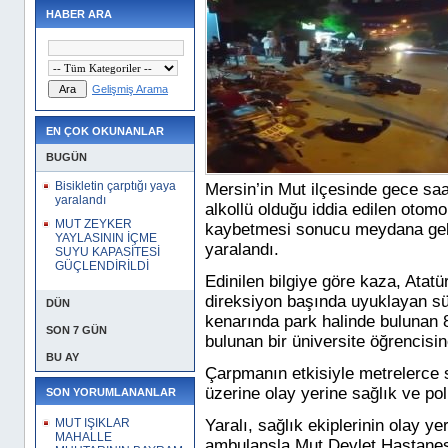
HABER ARA
Gelişmiş Arama
EN ÇOK OKUNANLAR
BUGÜN
Bisikletin çarptığı yaya
Mersin’in Mut ilçesinde gece sa
yaralandı
alkollü olduğu iddia edilen otom
MUT ZEYKER
kaybetmesi sonucu meydana gelen
YAYLASININ İÇME
yaralandı.
SUYU KAPASİTESİ
GÜÇLENDİRİLDİ
Edinilen bilgiye göre kaza, Atat
direksiyon başında uyuklayan sü
DÜN
kenarında park halinde bulunan 
SON 7 GÜN
bulunan bir üniversite öğrencisin
BU AY
Çarpmanın etkisiyle metrelerce s
üzerine olay yerine sağlık ve pol
SON YORUMLANANLAR
MUT IŞIKLAR
Yaralı, sağlık ekiplerinin olay y
MAHALLE
ambulansla Mut Devlet Hastanesi