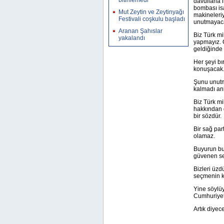
bitirilemedi
davullarla 
bombası isa
Mut Zeytin ve Zeytinyağı
makineleri
Festivali coşkulu başladı
unutmayac
Aranan Şahıslar
Biz Türk mi
yakalandı
yapmayız. 
geldiğinde 
Her şeyi bı
konuşacak.
Şunu unutm
kalmadı anl
Biz Türk mi
hakkından g
bir sözdür.
Bir sağ par
olamaz.
Buyurun bu
güvenen seç
Bizleri üzd
seçmenin k
Yine söylü
Cumhuriyet
Artık diyec