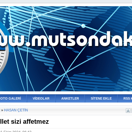
FOTO GALERİ
VİDEOLAR
ANKETLER
SİTENE EKLE
RSS 
a
»
HASAN ÇETİN
let sizi affetmez