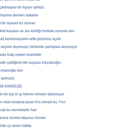
çıkılmayan bir ilçeye sahibiz
hayırlısı demlen bakalım
e'de siyaset toz duman
let kazaları ve ses kirliliği hortladı sorumlu kim
leti kandırmayalım artık gözümüz açıldı
ri seçime doymuyor, birileride yanlışlara doymuyor
arda Kalp neden önemlidir
letin çektiğinin tek suçlusu Kılıçdaroğlu
 imamoğlu kim
 tarihcesi
İZ KARDEŞİZ
e bir ilçe ki işi bilenin elinden tutulmuyor
n silah bırakma kararı 6'sı olmadı bu 7'nci
cak bu memleketin hali
çesine hizmet istiyoruz hizmet
hibi oy veren halkta