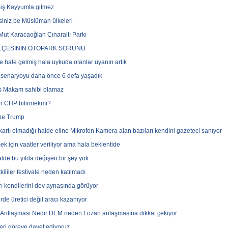
iş Kayyumla gitmez
iniz be Müslüman ülkeleri
 Mut Karacaoğlan Çınaraltı Parkı
İLÇESİNİN OTOPARK SORUNU
e hale gelmiş hala uykuda olanlar uyanın artık
 senaryoyu daha önce 6 defa yaşadık
s Makam sahibi olamaz
n CHP bitirmekmi?
ne Trump
kartı olmadığı halde eline Mikrofon Kamera alan bazıları kendini gazeteci sanıyor
ek için vaatler veriliyor ama hala beklentide
alde bu yılda değişen bir şey yok
kililer festivale neden katılmadı
rı kendilerini dev aynasında görüyor
rde üretici değil aracı kazanıyor
Antlaşması Nedir DEM neden Lozan anlaşmasına dikkat çekiyor
ileri göreve davet ediyoruz