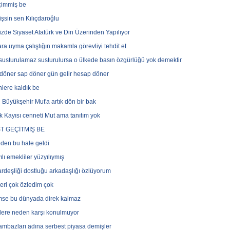
çimmiş be
şsin sen Kılıçdaroğlu
zde Siyaset Atatürk ve Din Üzerinden Yapılıyor
ara uyma çalıştığın makamla görevliyi tehdit et
susturulamaz susturulursa o ülkede basın özgürlüğü yok demektir
döner sap döner gün gelir hesap döner
lere kaldık be
 Büyükşehir Mut'a artık dön bir bak
ık Kayısı cenneti Mut ama tanıtım yok
T GEÇİTMİŞ BE
den bu hale geldi
ılı emekliler yüzyılıymış
ardeşliği dostluğu arkadaşlığı özlüyorum
eri çok özledim çok
mse bu dünyada direk kalmaz
ilere neden karşı konulmuyor
mbazları adına serbest piyasa demişler