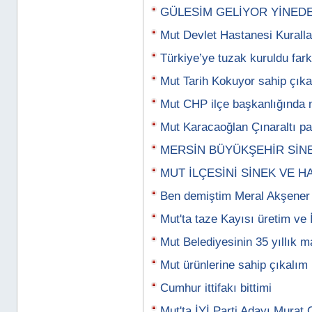
GÜLESİM GELİYOR YİNED
Mut Devlet Hastanesi Kural
Türkiye’ye tuzak kuruldu fark
Mut Tarih Kokuyor sahip çık
Mut CHP ilçe başkanlığında n
Mut Karacaoğlan Çınaraltı pa
MERSİN BÜYÜKŞEHİR SİN
MUT İLÇESİNİ SİNEK VE H
Ben demiştim Meral Akşener
Mut'ta taze Kayısı üretim ve İ
Mut Belediyesinin 35 yıllık m
Mut ürünlerine sahip çıkalım 
Cumhur ittifakı bittimi
Mut'ta İYİ Parti Adayı Murat