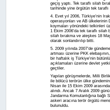
geçiş yaptı. Tek taraflı silah b
tarihinde yine örgütün tek tarafl
4. Evet yıl 2006,
Türkiye’nin Ira
operasyonları ve AB ülkelerinin 
koymaları yönündeki telkinleri üz
1 Ekim 2006’da tek taraflı silah
silah bırakma ve ateşkes 18 Mayı
olarak sonlandırılıp bitti.
5. 2009 yılında
2007’de gündeme 
artması üzerine PKK elebaşının
bir haftalık iş Türkiye
’
nin bütünl
açıklamaları üzerine devlet yetki
geçtiler.
Yapılan görüşmelerde,
Milli Birl
ile bölücü terörün ülke gündemi
Nisan ile 15 Ekim 2009 arasında
alındı. Ancak 7 Aralık 2009 günü
Jandarma Komutanlığına bağlı S
askeri aracına terör örgütü mensu
bulunuldu.