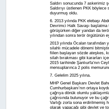
Saldırı sonucunda 7 askerimiz şe
Saldırıyı üstlenen PKK böylece s
duyurmuş oldu.
6. 2013 yılında
PKK elebaşı
Abd
Devrimci Halk Savaşı
başlatma te
görüşürken diğer yandan da terör
yılından sonra terör örgütünün 
2013 yılında
Öcalan
tarafından 
silahlı mücadele dönemi bitmişti
fiilen başlayan sözde ateşkes, kı
silah bırakması gibi kararları iç
2015 tarihinde Şanlıurfa’nın Ceyl
mensuplarınca 2 polis memurunu
7. Gelelim 2025 yılına.
MHP Genel Başkanı Devlet Bahçel
Cumhurbaşkanı’nın ortaya koyduğ
çağrıya dönük olumlu yaklaşımla
çağrısında bulunuyor ve bu çağrı
Varlığı zorla sona erdirilmemiş 
olarak yapacağı gibi devlet ve t