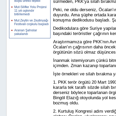
düştü üretici tepkili
sürmeden, PKK’ya
silah bırakm
Mut-Silifke Yolu Projesi
Peki, ne oldu derseniz, Öcalan’ın
11 yılı aşkındır
bitirilemedi
duyurdu. Ama şüphe ortada karara
konuşma dedikodusu başladı. Şa
Mut Zeytin ve Zeytinyağı
Festivali coşkulu başladı
Dedikodulara göre Suriye yapı
Aranan Şahıslar
başındaki teröristler çağrının ke
yakalandı
Araştırmamıza göre PKK’nın Avr
Öcalan
’ın çağrısının daha öncek
örgütünün sözü olmaz düşünces
İnanmak istemiyorum çünkü bitm
içimden. Zman kazanıp toparlanı
İşte örnekleri ve silah bırakma y
1.
PKK terör örgütü 20 Mart 1993
kararla tek taraflı sözde silah b
derseniz böylece toparlanan örg
Bingöl Elazığ otoyolunda yol ke
bozmuş oldu.
2. Kurtuluş Kongresi
adını verdiğ