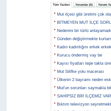
Tüm Yazıları
Yorumlar (0)
Yorum Y
Mut ilçesi gibi üretimi çok ol
BİTMEYEN MUT İLÇE SOR
Nedenini bir türlü anlayamad
Günden değiştirmekte kurtar
Kadın kadınlığını erkek erkekl
Kurucu öndermiş vay be
Kayısı fiyatları tepe takla ür
Mut Silifke yolu macerası
Ülkenin 2 bayramı neden eski
Mut'un sorunları saymakla b
SAHİPSİZ BİR İLÇEMİZ VAR
Bıktım televizyon seyretmek