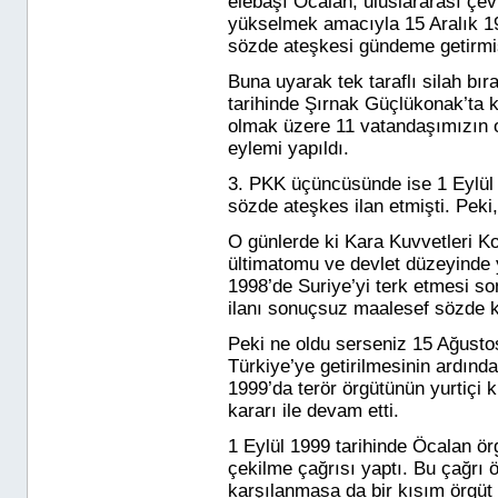
elebaşı
Öcalan
, uluslararası ç
yükselmek amacıyla 15 Aralık 1995
sözde ateşkesi gündeme getirmiş
Buna uyarak tek taraflı silah b
tarihinde Şırnak Güçlükonak’ta 
olmak üzere 11 vatandaşımızın ot
eylemi yapıldı.
3.
PKK üçüncüsünde ise 1 Eylül 
sözde ateşkes ilan etmişti. Pe
O günlerde ki Kara Kuvvetleri Ko
ültimatomu ve devlet düzeyinde 
1998’de Suriye’yi terk etmesi s
ilanı sonuçsuz maalesef sözde k
Peki ne oldu serseniz 15 Ağusto
Türkiye’ye getirilmesinin ardın
1999’da terör örgütünün yurtiçi 
kararı ile devam etti.
1 Eylül 1999 tarihinde
Öcalan
örg
çekilme çağrısı yaptı. Bu çağrı 
karşılanmasa da bir kısım örgüt