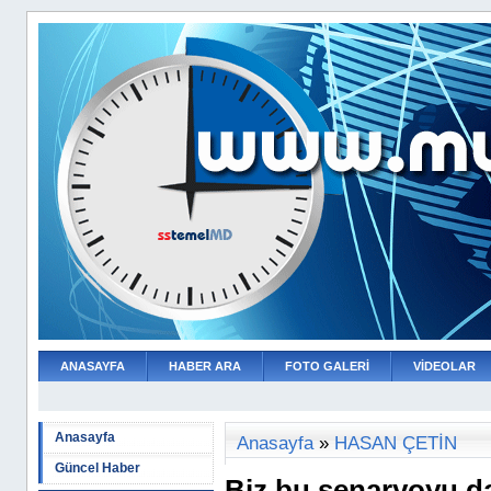
ANASAYFA
HABER ARA
FOTO GALERİ
VİDEOLAR
Anasayfa
Anasayfa
»
HASAN ÇETİN
Güncel Haber
Biz bu senaryoyu d