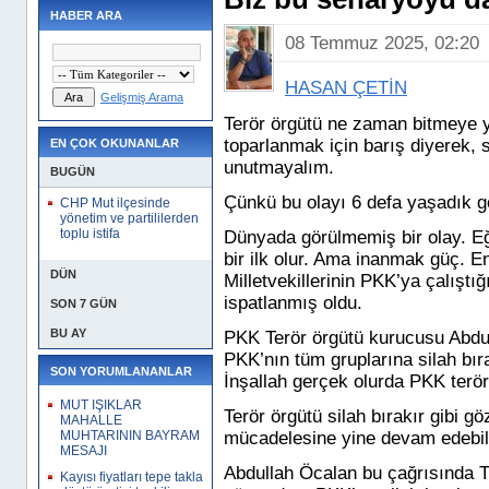
HABER ARA
08 Temmuz 2025, 02:20
HASAN ÇETİN
Gelişmiş Arama
Terör örgütü ne zaman bitmeye y
toparlanmak için barış diyerek,
EN ÇOK OKUNANLAR
unutmayalım.
BUGÜN
Çünkü bu olayı 6 defa yaşadık 
CHP Mut ilçesinde
yönetim ve partililerden
toplu istifa
Dünyada görülmemiş bir olay. E
bir ilk olur. Ama inanmak güç. E
DÜN
Milletvekillerinin PKK’ya çalıştı
ispatlanmış oldu.
SON 7 GÜN
BU AY
PKK Terör örgütü kurucusu Abdul
PKK’nın tüm gruplarına silah bır
SON YORUMLANANLAR
İnşallah gerçek olurda PKK terö
MUT IŞIKLAR
Terör örgütü silah bırakır gibi gö
MAHALLE
MUHTARININ BAYRAM
mücadelesine yine devam edebil
MESAJI
Abdullah Öcalan bu
çağrısında T
Kayısı fiyatları tepe takla