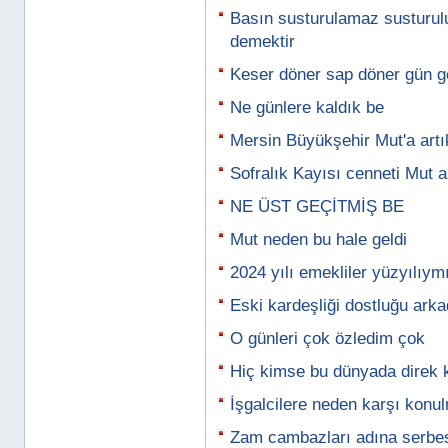
Basın susturulamaz susturul
demektir
Keser döner sap döner gün g
Ne günlere kaldık be
Mersin Büyükşehir Mut'a artı
Sofralık Kayısı cenneti Mut 
NE ÜST GEÇİTMİŞ BE
Mut neden bu hale geldi
2024 yılı emekliler yüzyılıym
Eski kardeşliği dostluğu ark
O günleri çok özledim çok
Hiç kimse bu dünyada direk
İşgalcilere neden karşı konu
Zam cambazları adına serbes